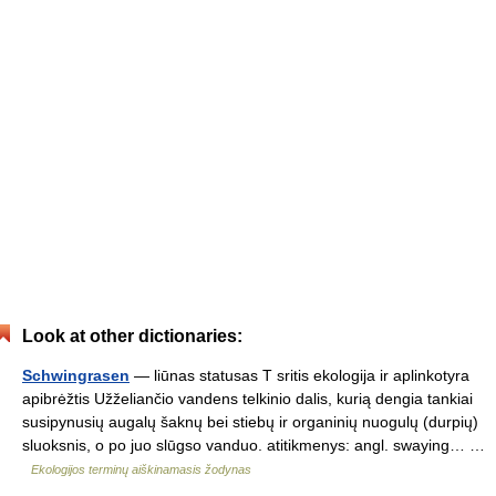
Look at other dictionaries:
Schwingrasen
— liūnas statusas T sritis ekologija ir aplinkotyra
apibrėžtis Užželiančio vandens telkinio dalis, kurią dengia tankiai
susipynusių augalų šaknų bei stiebų ir organinių nuogulų (durpių)
sluoksnis, o po juo slūgso vanduo. atitikmenys: angl. swaying… …
Ekologijos terminų aiškinamasis žodynas