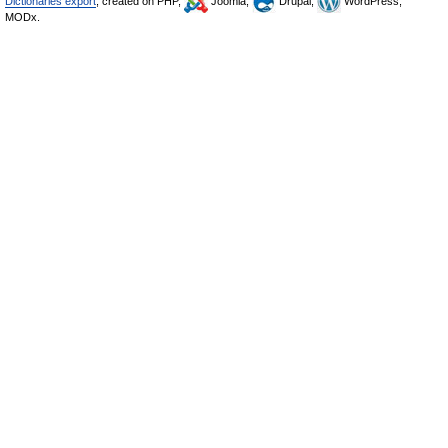
Dictionaries export
, created on PHP,
Joomla,
Drupal,
WordPress,
MODx.