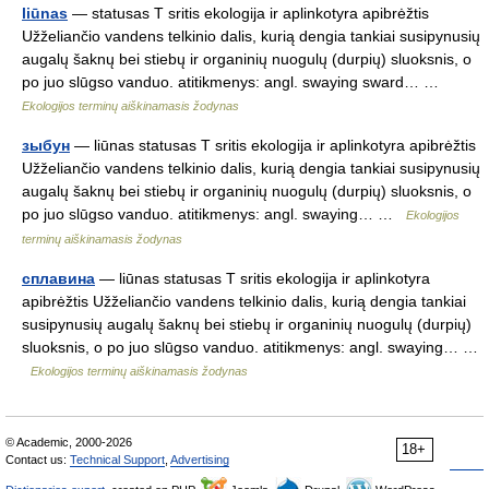
liūnas
— statusas T sritis ekologija ir aplinkotyra apibrėžtis
Užželiančio vandens telkinio dalis, kurią dengia tankiai susipynusių
augalų šaknų bei stiebų ir organinių nuogulų (durpių) sluoksnis, o
po juo slūgso vanduo. atitikmenys: angl. swaying sward… …
Ekologijos terminų aiškinamasis žodynas
зыбун
— liūnas statusas T sritis ekologija ir aplinkotyra apibrėžtis
Užželiančio vandens telkinio dalis, kurią dengia tankiai susipynusių
augalų šaknų bei stiebų ir organinių nuogulų (durpių) sluoksnis, o
po juo slūgso vanduo. atitikmenys: angl. swaying… …
Ekologijos
terminų aiškinamasis žodynas
сплавина
— liūnas statusas T sritis ekologija ir aplinkotyra
apibrėžtis Užželiančio vandens telkinio dalis, kurią dengia tankiai
susipynusių augalų šaknų bei stiebų ir organinių nuogulų (durpių)
sluoksnis, o po juo slūgso vanduo. atitikmenys: angl. swaying… …
Ekologijos terminų aiškinamasis žodynas
© Academic, 2000-2026
18+
Contact us:
Technical Support
,
Advertising