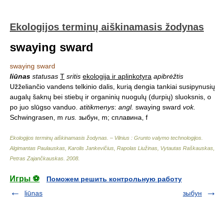
Ekologijos terminų aiškinamasis žodynas
swaying sward
swaying sward
liūnas
statusas
T
sritis
ekologija ir aplinkotyra
apibrėžtis
Užželiančio vandens telkinio dalis, kurią dengia tankiai susipynusių
augalų šaknų bei stiebų ir organinių nuogulų (durpių) sluoksnis, o
po juo slūgso vanduo.
atitikmenys
:
angl.
swaying sward
vok.
Schwingrasen, m
rus.
зыбун, m; сплавина, f
Ekologijos terminų aiškinamasis žodynas. – Vilnius : Grunto valymo technologijos
.
Algimantas Paulauskas, Karolis Jankevičius, Rapolas Liužinas, Vytautas Raškauskas,
Petras Zajančkauskas
.
2008
.
Игры ⚽
Поможем решить контрольную работу
liūnas
зыбун