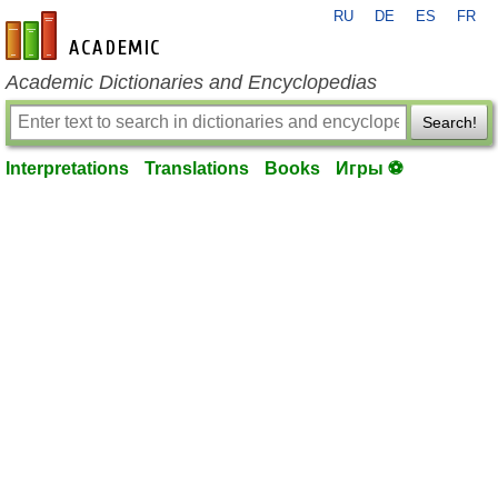
RU
DE
ES
FR
en-academic.com
Academic Dictionaries and Encyclopedias
Search!
Interpretations
Translations
Books
Игры ⚽